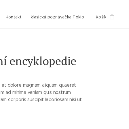
Kontakt
klasická poznávačka Tokio
Košík
í encyklopedie
re et dolore magnam aliquam quaerat
im ad minima veniam quis nostrum
lam corporis suscipit laboriosam nisi ut